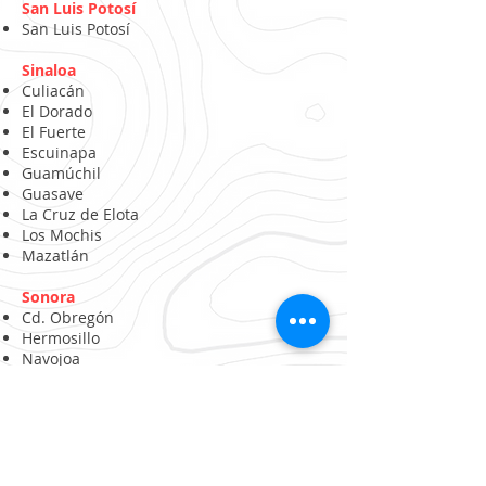
San Luis Potosí
San Luis Potosí
Sinaloa
Culiacán
El Dorado
El Fuerte
Escuinapa
Guamúchil
Guasave
La Cruz de Elota
Los Mochis
Mazatlán
Sonora
Cd. Obregón
Hermosillo
Navojoa
Tabasco
Villahermosa
Sonora
Cd. Obregón