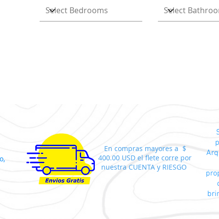
p
En compras mayores a $
Arq
400.00 USD el flete corre por
o,
nuestra CUENTA y RIESGO
pro
bri