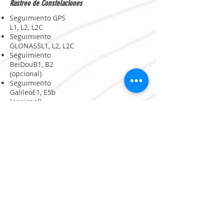
Rastreo de Constelaciones
Seguimiento GPS
L1, L2, L2C
Seguimiento
GLONASSL1, L2, L2C
Seguimiento
BeiDouB1, B2
(opcional)
Seguimiento
GalileoE1, E5b
(opcional)
Seguimiento
QZSSL1, L2C
(opcional)
SBASEGNOS, WAAS,
MSAS, GAGAN
Tasa de
posicionamiento 5
Hz
Canales de
Radio Interno
(watts)
Rastreo
181
1