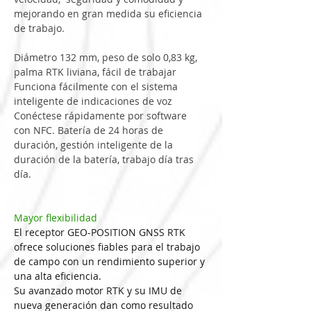
mejorando
en
gran
medida
su
eficiencia
de
trabajo.
Diámetro 
132
mm,
peso
de
solo
0,83
kg,
palma
RTK
liviana,
fácil
de
trabajar
Funciona
fácilmente
con
el
sistema
inteligente
de
indicaciones
de
voz
Conéctese
rápidamente
por
software
con
NFC.
Batería
de
24
horas
de
duración,
gestión
inteligente
de
la
duración
de
la
batería,
trabajo
día
tras
día.
Mayor flexibilidad
El receptor GEO-POSITION GNSS RTK 
ofrece soluciones fiables para el trabajo 
de campo con un rendimiento superior y 
una alta eficiencia.
Su avanzado motor RTK y su IMU de 
nueva generación dan como resultado 