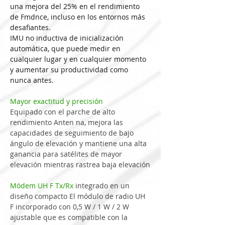
una mejora del 25% en el rendimiento 
de Fmdnce, incluso en los entornos más 
desafiantes.
IMU no inductiva de inicialización 
automática, que puede medir en 
cualquier lugar y en cualquier momento 
y aumentar su productividad como 
nunca antes.
Mayor 
exactitud
y
precisión
Equipado
con
el
parche
 de 
alto
rendimiento
Anten
na,
mejora
las
capacidades
de
seguimiento
de
bajo
ángulo
de
elevación
y
mantiene
una
alta
ganancia
para
satélites
 de 
mayor
elevación
mientras
rastrea
baja
elevación
Módem 
UH
F
Tx/Rx
integrado
en
un
diseño
compacto
El
módulo
de
radio
UH
F
incorporado
con
0,5
W
/
1
W
/
2
W
ajustable
que
es
compatible
con
la