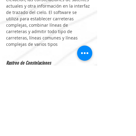
actuales
y
otra
información
en
la
interfaz
de
trazado
del
cielo.
El
software
se
utiliza
para
establecer
carreteras
complejas,
combinar
líneas
de
carreteras
y
admitir
todo
tipo
de
carreteras,
líneas
comunes
y
líneas
complejas
de
varios
tipos
Rastreo de Constelaciones
GPS L1 C/A, L1C,
L2P(Y), L2C, L5
GLONASS L1, L2, L3
BeiDou B1L, B2L,
B3L, B1C, B2a, B2b*
Galileo E1, E5a,
E5AltBOC, E5b, E6
QZSS L1, L2C, L5,
L6*
IRNSS L5*
SBAS L1, L2, L5