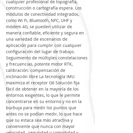
cualquier
profesional
de
topografía,
construcción
o
cartografía
espera.
Los
módulos
de
conectividad
integrados,
como
Wi
Fi,
Bluetooth,
NFC,
UHF
y
módem
4G,
se
pueden
utilizar
 de 
manera
confiable,
eficiente
y
segura
en
una
variedad
de
escenarios
de
aplicación
para
cumplir
con
cualquier
configuración
del
lugar
de
trabajo.
Seguimiento
 de 
múltiples
constelaciones
y
frecuencias,
potente
motor
RTK,
calibración:
compensación
de
inclinación
libre
La
tecnología
IMU
maximiza
el
receptor
G6
Solución
fija
fácil
de
obtener
en
la
mayoría
 de 
los
entornos
exigentes,
lo
que
le
permite
concentrarse
en
su
entorno
y
no
en
la
burbuja
para
medir
los
puntos
que
antes
no
se
podían
medir,
lo
que
hace
que
su
estaca
sea
más
atractiva
y
conveniente
que
nunca
con
mayor
velocidad,
seguridad
y
comodidad
y