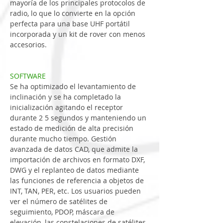
mayoría
de
los
principales
protocolos
de
radio,
lo
que
lo
convierte
en
la
opción
perfecta
para
una
base
UHF
portátil
incorporada
y
un
kit
de
rover
con
menos
accesorios.
SOFTWARE
Se 
ha
optimizado
el
levantamiento
 de 
inclinación
y
se
ha
 completado 
la
inicialización
agitando
el
receptor
durante
2
5
segundos
y
manteniendo
un
estado
de
medición
de
alta
precisión
durante
mucho
tiempo.
Gestión
avanzada
de
datos
CAD,
que
admite
la
importación
de
archivos
en
formato
DXF,
DWG
y
el
replanteo
de
datos
mediante
las
funciones
de
referencia
a
objetos
de
INT,
TAN,
PER,
etc.
Los
usuarios
pueden
ver
el
número
de
satélites
de
seguimiento,
PDOP,
máscara
de
elevación,
las
constelaciones
de
satélites