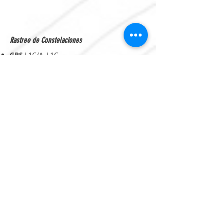
Rastreo de Constelaciones
GPS
L1C/A, L1C,
L2P(Y), L2C, L5
BDS
B1l, B2l, B3l,
B1C, B2a, B2b
GLONASS
L1, L2, L3
Galileo
E1, E5a, E5b,
E6*
SBAS
L1, L2, L5
QZSS
L1, L2, L5, L6*
IRNSS
L5*
BAND
* B2b-PPP*
Canales de
Radio Interno
(watts)
Rastreo
1408
2
Radio Interno