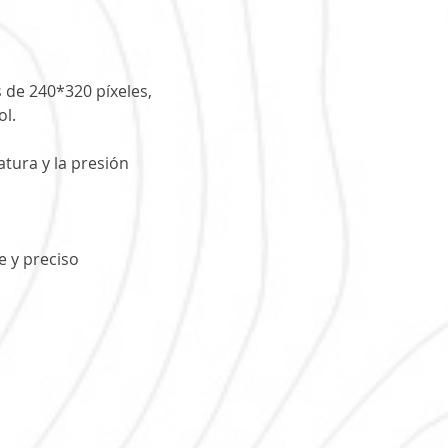
s de 240*320 píxeles,
ol.
tura y la presión
te y preciso