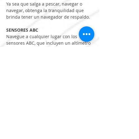
Ya sea que salga a pescar, navegar o 
navegar, obtenga la tranquilidad que 
brinda tener un navegador de respaldo.
SENSORES ABC
Navegue a cualquier lugar con los 
sensores ABC, que incluyen un altímetro 
para datos de elevación, un barómetro 
para monitorear el clima y una brújula 
electrónica de 3 ejes.
NOTIFICACIONES INTELIGENTES
Reciba notificaciones inteligentes 
directamente en su dispositivo de mano 
GPSMAP 86s cuando lo empareje con su 
teléfono inteligente compatible .
APLICACIÓN GARMIN EXPLORE™
Sincroniza GPSMAP 86s con Garmin 
Explore para gestionar en la nube tus 
waypoints, tracks y rutas favoritos.